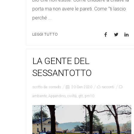
porta ma non avere le pareti. Come “ti lascio
perché ...
LEGGI TUTTO
LA GENTE DEL
SESSANTOTTO
scritto da:
corrado
20 Gen 2020
racconti
ambiente
,
Appendino
,
civiltà
,
gtt
,
pm10