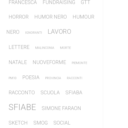
FRANCESCA
FUNDRAISING
GTT
HORROR
HUMOR NERO
HUMOUR
LAVORO
NERO
IGNORANTI
LETTERE
MALINCONIA
MORTE
NATALE
NUOVEFORME
PIEMONTE
POESIA
PM10
PROVINCIA
RACCONTI
RACCONTO
SCUOLA
SFIABA
SFIABE
SIMONE FARAON
SKETCH
SMOG
SOCIAL