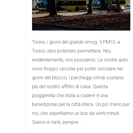
Torino, i giorni del grande smog. Il PM10, a
Torino, devi potertelo permettere. Noi,
evidentemente, non possiamo. Le nostre auto
sono troppo vecchie per poter circolare nei
giorni del blocco, i parcheggi ormai costano
più del nostro affitto di casa. Questa
pioggerella che inizia a cadere è una
benedizione per la città intera. Un po’ meno per
noi, che aspettiamo un bus da venti minuti.
Siamo in tanti, sempre ...