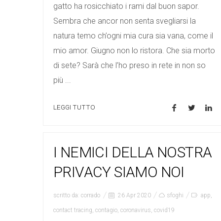
gatto ha rosicchiato i rami dal buon sapor.
Sembra che ancor non senta svegliarsi la
natura temo ch’ogni mia cura sia vana, come il
mio amor. Giugno non lo ristora. Che sia morto
di sete? Sarà che l’ho preso in rete in non so
più ...
LEGGI TUTTO
I NEMICI DELLA NOSTRA
PRIVACY SIAMO NOI
scritto da:
corrado
26 Apr 2020
sfoghi
app
,
contact tracing
,
contagio
,
coronavirus
,
covid19