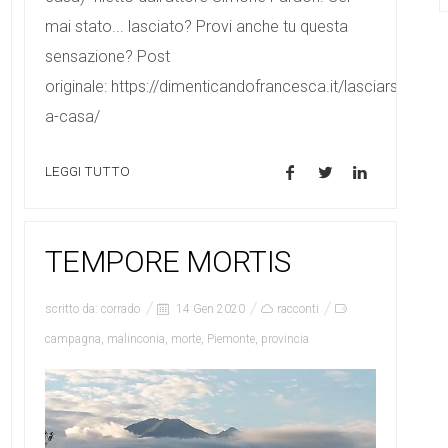
mai stato... lasciato? Provi anche tu questa
sensazione? Post
originale: https://dimenticandofrancesca.it/lasciarsi-
a-casa/
LEGGI TUTTO
TEMPORE MORTIS
scritto da:
corrado
14 Gen 2020
racconti
campagna
,
malinconia
,
morte
,
Piemonte
,
provincia