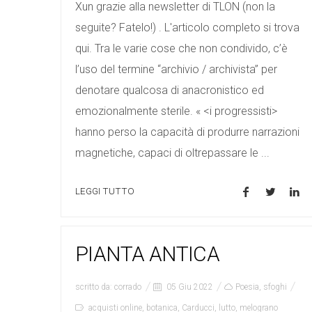
Xun grazie alla newsletter di TLON (non la
seguite? Fatelo!) . L'articolo completo si trova
qui. Tra le varie cose che non condivido, c’è
l’uso del termine “archivio / archivista” per
denotare qualcosa di anacronistico ed
emozionalmente sterile. « <i progressisti>
hanno perso la capacità di produrre narrazioni
magnetiche, capaci di oltrepassare le ...
LEGGI TUTTO
PIANTA ANTICA
scritto da:
corrado
05 Giu 2022
Poesia
,
sfoghi
acquisti online
,
botanica
,
Carducci
,
lutto
,
melograno