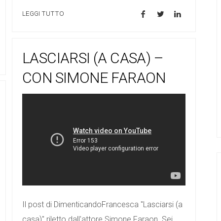
LEGGI TUTTO
LASCIARSI (A CASA) –
CON SIMONE FARAON
Il post di DimenticandoFrancesca "Lasciarsi (a
casa)" riletto dall'attore Simone Faraon. Sei