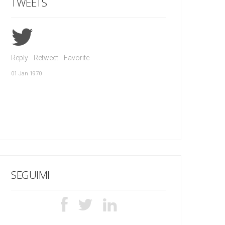
TWEETS
Reply
Retweet
Favorite
01 Jan 1970
SEGUIMI