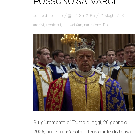
POSSONO SALVARCI
scritto da:
corrado
21 Gen 2025
sfoghi
archivi
,
archivisti
,
Jianwei Xun
,
narrazione
,
Tlon
Sul giuramento di Trump di oggi, 20 gennaio
2025, ho letto un’analisi interessante di Jianwei