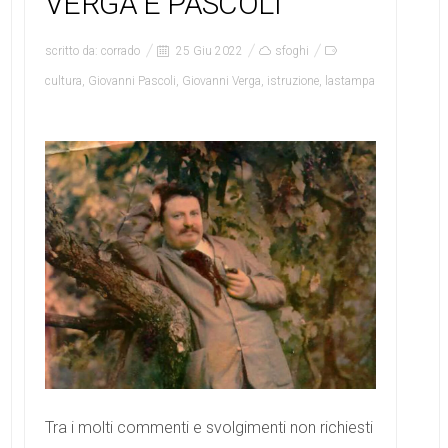
VERGA E PASCOLI
scritto da:
corrado
25 Giu 2022
sfoghi
cultura
,
Giovanni Pascoli
,
Giovanni Verga
,
istruzione
,
lastampa
Tra i molti commenti e svolgimenti non richiesti