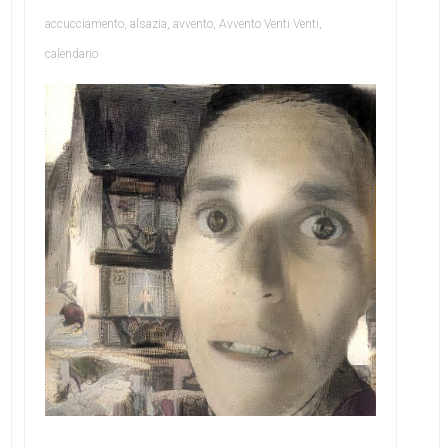
accucciamento
,
alsazia
,
avvento
,
Avvento Venti Venti
,
calendario