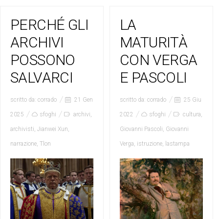
PERCHÉ GLI
LA
ARCHIVI
MATURITÀ
POSSONO
CON VERGA
SALVARCI
E PASCOLI
scritto da:
corrado
21 Gen
scritto da:
corrado
25 Giu
2025
sfoghi
archivi
,
2022
sfoghi
cultura
,
archivisti
,
Jianwei Xun
,
Giovanni Pascoli
,
Giovanni
narrazione
,
Tlon
Verga
,
istruzione
,
lastampa