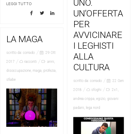
UNO.
LEGGI TUTTO
UN’OFFERTA
PER
AVVICINARE
LA MAGA
I LEGHISTI
scritto da:
corrado
29 Ott
ALLA
2017
racconti
anni
,
CULTURA
disoccupazione
,
maga
,
profezia
,
sfiabe
scritto da:
corrado
22 Gen
2018
sfoghi
2x1
,
andrea crippa
,
egizio
,
giovani
padani
,
lega nord