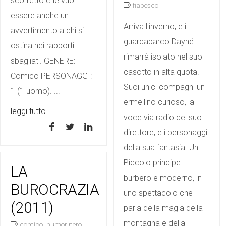
scorretto che vuol
fiabesco
essere anche un
Arriva l'inverno, e il
avvertimento a chi si
guardaparco Dayné
ostina nei rapporti
rimarrà isolato nel suo
sbagliati. GENERE:
casotto in alta quota.
Comico PERSONAGGI:
Suoi unici compagni un
1 (1 uomo). ...
ermellino curioso, la
leggi tutto
voce via radio del suo
direttore, e i personaggi
della sua fantasia. Un
Piccolo principe
LA
burbero e moderno, in
BUROCRAZIA
uno spettacolo che
(2011)
parla della magia della
montagna e della
,
,
comico
humor nero