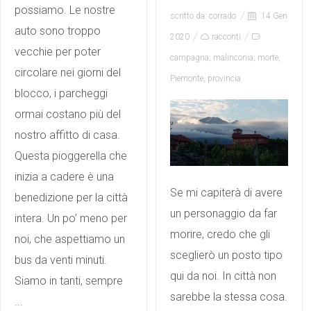
possiamo. Le nostre
scritto da:
corrado
14 Gen
auto sono troppo
2020
racconti
vecchie per poter
campagna
,
malinconia
,
morte
,
circolare nei giorni del
Piemonte
,
provincia
blocco, i parcheggi
ormai costano più del
nostro affitto di casa.
Questa pioggerella che
inizia a cadere è una
Se mi capiterà di avere
benedizione per la città
un personaggio da far
intera. Un po’ meno per
morire, credo che gli
noi, che aspettiamo un
sceglierò un posto tipo
bus da venti minuti.
qui da noi. In città non
Siamo in tanti, sempre
sarebbe la stessa cosa.
...