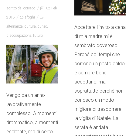
scritto da:
corrado
02 Feb
2018
sfoghi
Accettare l’invito a cena
alternanza
,
cultura
,
cuneo
,
di mia madre mi è
disoccupazione
,
futuro
sembrato doveroso.
Perché coi tempi che
corrono un pasto caldo
è sempre bene
accettarlo, ma
soprattutto perché non
Vengo da un anno
conosco un modo
lavorativamente
migliore di trascorrere
complesso. A momenti
la vigilia di Natale. La
drammatico, a momenti
serata è andata
esaltante, ma di certo