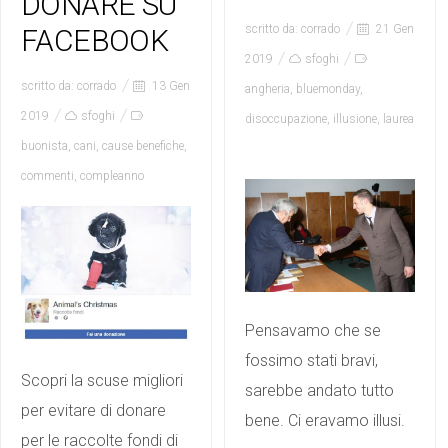
DONARE SU
scritto da:
corrado
21 Gen
FACEBOOK
2019
sfoghi
scritto da:
corrado
13 Gen
angheria
,
bluemonday
,
2019
sfoghi
disoccupazione
,
illusione
,
laurea
buonista
,
cani
,
cause benefiche
,
commenti
,
compleanno
Pensavamo che se
fossimo stati bravi,
Scopri la scuse migliori
sarebbe andato tutto
per evitare di donare
bene. Ci eravamo illusi.
per le raccolte fondi di