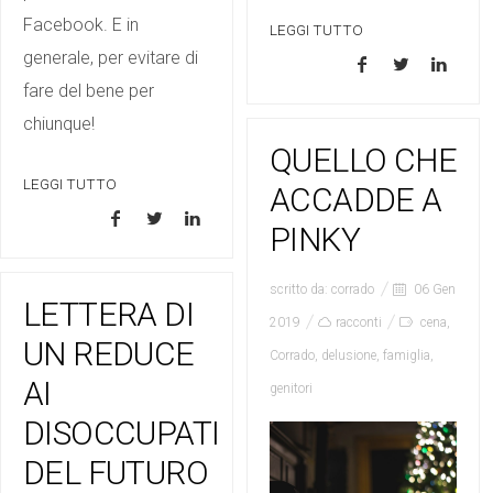
Facebook. E in
LEGGI TUTTO
generale, per evitare di
fare del bene per
chiunque!
QUELLO CHE
LEGGI TUTTO
ACCADDE A
PINKY
scritto da:
corrado
06 Gen
LETTERA DI
2019
racconti
cena
,
UN REDUCE
Corrado
,
delusione
,
famiglia
,
AI
genitori
DISOCCUPATI
DEL FUTURO