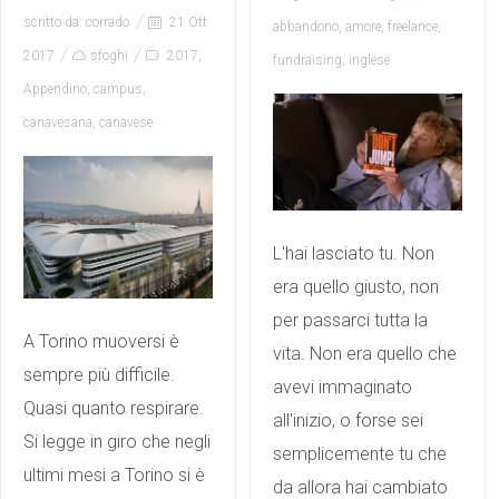
scritto da:
corrado
21 Ott
abbandono
,
amore
,
freelance
,
2017
sfoghi
2017
,
fundraising
,
inglese
Appendino
,
campus
,
canavesana
,
canavese
L'hai lasciato tu. Non
era quello giusto, non
per passarci tutta la
A Torino muoversi è
vita. Non era quello che
sempre più difficile.
avevi immaginato
Quasi quanto respirare.
all'inizio, o forse sei
Si legge in giro che negli
semplicemente tu che
ultimi mesi a Torino si è
da allora hai cambiato