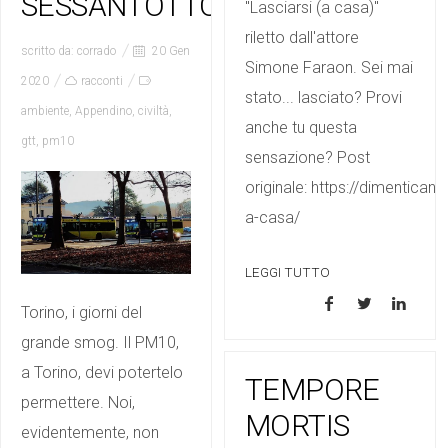
SESSANTOTTO
"Lasciarsi (a casa)"
riletto dall'attore
scritto da:
corrado
20 Gen
Simone Faraon. Sei mai
2020
racconti
stato... lasciato? Provi
ambiente
,
Appendino
,
civiltà
,
anche tu questa
gtt
,
pm10
sensazione? Post
originale: https://dimenticand
a-casa/
LEGGI TUTTO
Torino, i giorni del
grande smog. Il PM10,
a Torino, devi potertelo
TEMPORE
permettere. Noi,
MORTIS
evidentemente, non