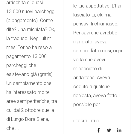
arricchita di quasi
le tue aspettative. L'hai
13.000 nuovi parcheggi
lasciato tu, ok, ma
(a pagamento). Come
pensavi ti chiamasse.
dite? Una michiata? Ok,
Pensavi che avrebbe
la traduco. Negli ultimi
rilanciato: aveva
mesi Torino ha reso a
sempre fatto così, ogni
pagamento 13.000
volta che avevi
parcheggi che
minacciato di
esistevano già (gratis).
andartene. Aveva
Un cambiamento che
ceduto a qualche
ha interessato molte
richiesta, aveva fatto il
aree semiperiferiche, tra
possibile per ...
cui dal 2 ottobre quella
di Lungo Dora Siena,
LEGGI TUTTO
che ...