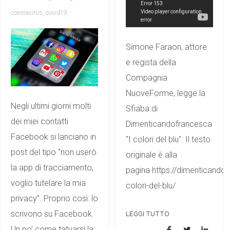
coronavirus
,
covid19
Simone Faraon, attore
e regista della
Compagnia
NuoveForme, legge la
Negli ultimi giorni molti
Sfiaba di
dei miei contatti
Dimenticandofrancesca
Facebook si lanciano in
"I colori del blu". Il testo
post del tipo “non userò
originale è alla
la app di tracciamento,
pagina https://dimenticandofr
voglio tutelare la mia
colori-del-blu/
privacy”. Proprio così: lo
scrivono su Facebook.
LEGGI TUTTO
Un po’ come tatuarsi la