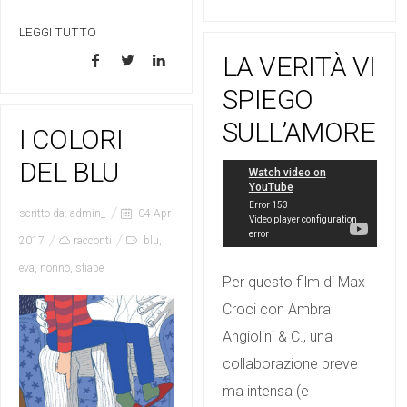
LEGGI TUTTO
LA VERITÀ VI
SPIEGO
SULL’AMORE
I COLORI
DEL BLU
scritto da:
admin_
04 Apr
2017
racconti
blu
,
eva
,
nonno
,
sfiabe
Per questo film di Max
Croci con Ambra
Angiolini & C., una
collaborazione breve
ma intensa (e