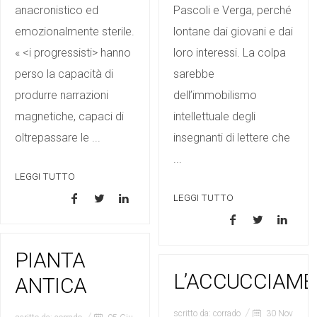
anacronistico ed
Pascoli e Verga, perché
emozionalmente sterile.
lontane dai giovani e dai
« <i progressisti> hanno
loro interessi. La colpa
perso la capacità di
sarebbe
produrre narrazioni
dell’immobilismo
magnetiche, capaci di
intellettuale degli
oltrepassare le ...
insegnanti di lettere che
...
LEGGI TUTTO
LEGGI TUTTO
PIANTA
L’ACCUCCIAM
ANTICA
scritto da:
corrado
30 Nov