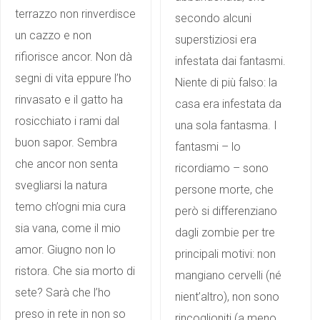
terrazzo non rinverdisce
secondo alcuni
un cazzo e non
superstiziosi era
rifiorisce ancor. Non dà
infestata dai fantasmi.
segni di vita eppure l’ho
Niente di più falso: la
rinvasato e il gatto ha
casa era infestata da
rosicchiato i rami dal
una sola fantasma. I
buon sapor. Sembra
fantasmi – lo
che ancor non senta
ricordiamo – sono
svegliarsi la natura
persone morte, che
temo ch’ogni mia cura
però si differenziano
sia vana, come il mio
dagli zombie per tre
amor. Giugno non lo
principali motivi: non
ristora. Che sia morto di
mangiano cervelli (né
sete? Sarà che l’ho
nient’altro), non sono
preso in rete in non so
rincoglioniti (a meno