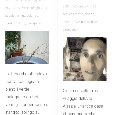
scritto da:
corrado
05 Giu
2020
racconti
2022
Poesia
,
sfoghi
accucciamento
,
alsazia
,
acquisti online
,
botanica
,
avvento
,
Avvento Venti Venti
,
Carducci
,
lutto
,
melograno
calendario
L’albero che attendevo
con la consegna al
piano il verde
C’era una volta, in un
melograno da’ bei
villaggio dell’Alta
vermigli fior percosso e
Alsazia, un’antica casa
inaridito, solingo sul
abbandonata, che