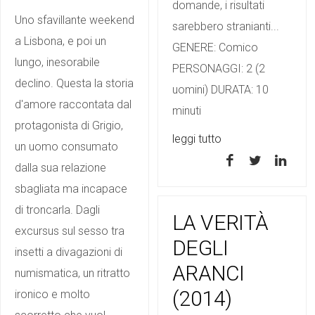
domande, i risultati
Uno sfavillante weekend
sarebbero stranianti...
a Lisbona, e poi un
GENERE: Comico
lungo, inesorabile
PERSONAGGI: 2 (2
declino. Questa la storia
uomini) DURATA: 10
d'amore raccontata dal
minuti
protagonista di Grigio,
leggi tutto
un uomo consumato
dalla sua relazione
sbagliata ma incapace
di troncarla. Dagli
LA VERITÀ
excursus sul sesso tra
DEGLI
insetti a divagazioni di
ARANCI
numismatica, un ritratto
(2014)
ironico e molto