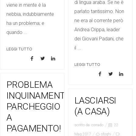
di lingua araba. Se ne è
viene in mente è la
parlato tantissimo. Non
nebbia, indubbiamente
ne era al corrente però
ha un problema; e
Andrea Crippa, leader
quando ...
dei Giovani Padani, che
il ...
LEGGI TUTTO
LEGGI TUTTO
PROBLEMA
INQUINAMENTO?
LASCIARSI
PARCHEGGIO
(A CASA)
A
PAGAMENTO!
scritto da:
corrado
22
Mag 2017
sfoghi