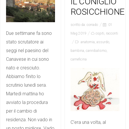
IL CONIGLIO
ROSICCHIONE
scritto da:
corrado
01
Due settimane fa sono
Mag 2019
ospiti
,
racconti
stato scrutatore ai
anatomia
,
assurdo
,
seggi nel paesino del
bambina
,
cannibalismo
,
Canavese in cui sono
carneficina
nato e cresciuto.
Abbiamo finito lo
scrutinio lunedì sera.
Martedì mattina ho
avviato la procedura
per il cambio di
residenza. Non vado in
C’era una volta, al
un posto migliore. Vado