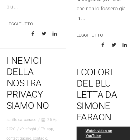
più ...
che non lo fossero già
in ...
LEGGI TUTTO
LEGGI TUTTO
I NEMICI
DELLA
I COLORI
NOSTRA
DEL BLU
PRIVACY
LETTA DA
SIAMO NOI
SIMONE
FARAON
scritto da:
corrado
26 Apr
2020
sfoghi
app
,
contact tracing
,
contagio
,