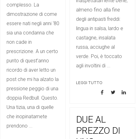
inaspettatamente bene,
complesso. La
almeno fino alla fine
dimostrazione di come
degli antipasti freddi:
essere nati negli anni ‘80
lingua in salsa, lardo e
sia una condanna che
castagne, insalata
non cade in
russa, acciughe al
prescrizione. A un certo
verde. Poi, è toccato
punto di quest’anno
agli involtini di ...
ricordo di aver letto un
post che mi ha alzato la
LEGGI TUTTO
pressione peggio di una
doppia Redbull. Questo.
Una tizia, una di quelle
che inopinatamete
DUE AL
prendono ...
PREZZO DI