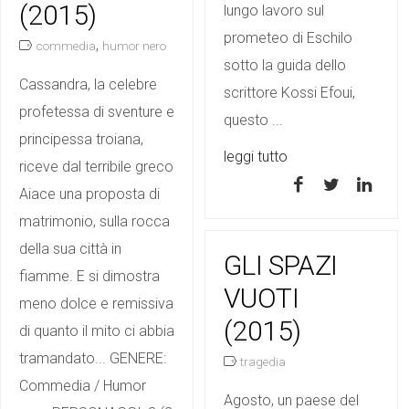
(2015)
lungo lavoro sul
prometeo di Eschilo
,
commedia
humor nero
sotto la guida dello
Cassandra, la celebre
scrittore Kossi Efoui,
profetessa di sventure e
questo ...
principessa troiana,
leggi tutto
riceve dal terribile greco
Aiace una proposta di
matrimonio, sulla rocca
della sua città in
GLI SPAZI
fiamme. E si dimostra
VUOTI
meno dolce e remissiva
(2015)
di quanto il mito ci abbia
tramandato... GENERE:
tragedia
Commedia / Humor
Agosto, un paese del