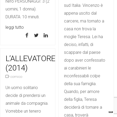
nero PERSONAGGI: 3 (2
sud Italia. Vincenzo è
uomini, 1 donna).
appena uscito dal
DURATA: 10 minuti.
carcere, ma tornato a
leggi tutto
casa non trova la
moglie Teresa. Lei ha
deciso, infatti, di
scappare dal paese
L’ALLEVATORE
dopo aver confessato
(2014)
ai carabinieri le
inconfessabili colpe
comico
della sua famiglia.
Un uomo solitario
Quando, per amore
decide di prendersi un
della figlia, Teresa
animale da compagnia.
deciderà di tornare a
Vorrebbe un tenero
casa, troverà