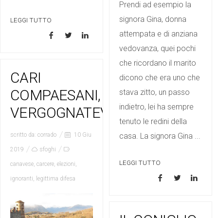
Prendi ad esempio la
signora Gina, donna
LEGGI TUTTO
attempata e di anziana
vedovanza, quei pochi
che ricordano il marito
CARI
dicono che era uno che
COMPAESANI,
stava zitto, un passo
indietro, lei ha sempre
VERGOGNATEVI
tenuto le redini della
casa. La signora Gina ...
scritto da:
corrado
10 Giu
2019
sfoghi
LEGGI TUTTO
canavese
,
carcere
,
elezioni
,
ignoranti
,
legittima difesa