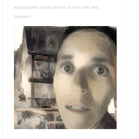
accucciamento
,
alsazia
,
avvento
,
Avvento Venti Venti
,
calendario