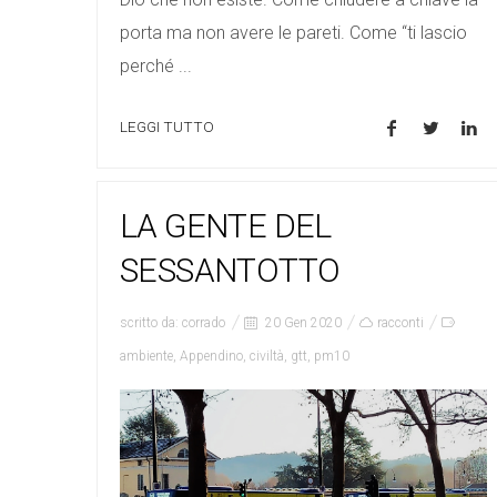
porta ma non avere le pareti. Come “ti lascio
perché ...
LEGGI TUTTO
LA GENTE DEL
SESSANTOTTO
scritto da:
corrado
20 Gen 2020
racconti
ambiente
,
Appendino
,
civiltà
,
gtt
,
pm10