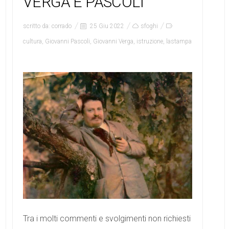
VERGA E PASCOLI
scritto da:
corrado
25 Giu 2022
sfoghi
cultura
,
Giovanni Pascoli
,
Giovanni Verga
,
istruzione
,
lastampa
Tra i molti commenti e svolgimenti non richiesti