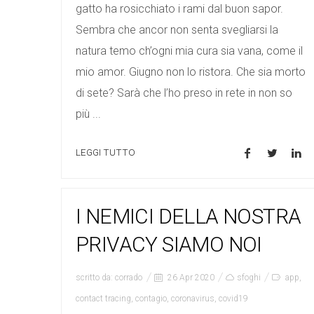
gatto ha rosicchiato i rami dal buon sapor.
Sembra che ancor non senta svegliarsi la
natura temo ch’ogni mia cura sia vana, come il
mio amor. Giugno non lo ristora. Che sia morto
di sete? Sarà che l’ho preso in rete in non so
più ...
LEGGI TUTTO
I NEMICI DELLA NOSTRA
PRIVACY SIAMO NOI
scritto da:
corrado
26 Apr 2020
sfoghi
app
,
contact tracing
,
contagio
,
coronavirus
,
covid19