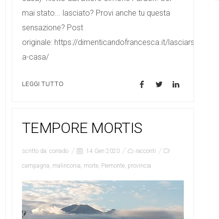
mai stato... lasciato? Provi anche tu questa
sensazione? Post
originale: https://dimenticandofrancesca.it/lasciarsi-
a-casa/
LEGGI TUTTO
TEMPORE MORTIS
scritto da:
corrado
14 Gen 2020
racconti
campagna
,
malinconia
,
morte
,
Piemonte
,
provincia