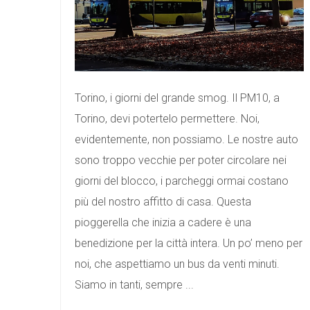
Torino, i giorni del grande smog. Il PM10, a
Torino, devi potertelo permettere. Noi,
evidentemente, non possiamo. Le nostre auto
sono troppo vecchie per poter circolare nei
giorni del blocco, i parcheggi ormai costano
più del nostro affitto di casa. Questa
pioggerella che inizia a cadere è una
benedizione per la città intera. Un po’ meno per
noi, che aspettiamo un bus da venti minuti.
Siamo in tanti, sempre ...