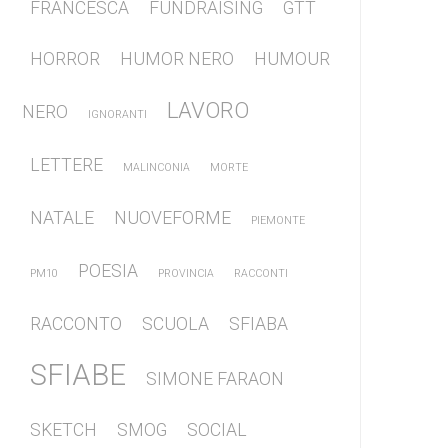
FRANCESCA
FUNDRAISING
GTT
HORROR
HUMOR NERO
HUMOUR
LAVORO
NERO
IGNORANTI
LETTERE
MALINCONIA
MORTE
NATALE
NUOVEFORME
PIEMONTE
POESIA
PM10
PROVINCIA
RACCONTI
RACCONTO
SCUOLA
SFIABA
SFIABE
SIMONE FARAON
SKETCH
SMOG
SOCIAL