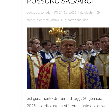
POSSONO SALVARCI
scritto da:
corrado
21 Gen 2025
sfoghi
archivi
,
archivisti
,
Jianwei Xun
,
narrazione
,
Tlon
Sul giuramento di Trump di oggi, 20 gennaio
2025, ho letto un’analisi interessante di Jianwei