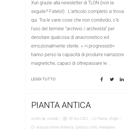
Xun grazie alla newsletter di TLON (non la
seguite? Fatelo!) . L'articolo completo si trova
qui. Tra le varie cose che non condivido, c’è
l’uso del termine “archivio / archivista” per
denotare qualcosa di anacronistico ed
emozionalmente sterile. « <i progressisti>
hanno perso la capacità di produrre narrazioni
magnetiche, capaci di oltrepassare le ...
LEGGI TUTTO
PIANTA ANTICA
scritto da:
corrado
05 Giu 2022
Poesia
,
sfoghi
acquisti online
,
botanica
,
Carducci
,
lutto
,
melograno