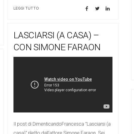
LEGGI TUTTO
LASCIARSI (A CASA) –
CON SIMONE FARAON
Il post di DimenticandoFrancesca "Lasciarsi (a
casa)" riletto dall'attore Simone Faraon. Sei