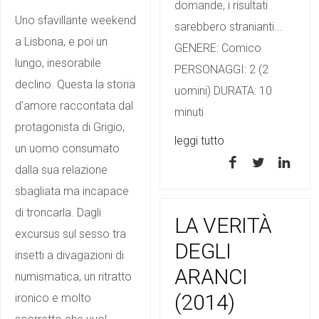
domande, i risultati
Uno sfavillante weekend
sarebbero stranianti...
a Lisbona, e poi un
GENERE: Comico
lungo, inesorabile
PERSONAGGI: 2 (2
declino. Questa la storia
uomini) DURATA: 10
d'amore raccontata dal
minuti
protagonista di Grigio,
leggi tutto
un uomo consumato
dalla sua relazione
sbagliata ma incapace
di troncarla. Dagli
LA VERITÀ
excursus sul sesso tra
DEGLI
insetti a divagazioni di
ARANCI
numismatica, un ritratto
(2014)
ironico e molto