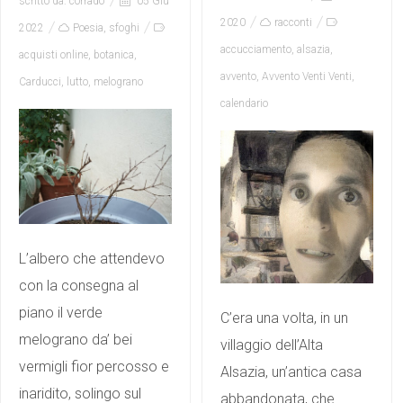
scritto da:
corrado
05 Giu
2020
racconti
2022
Poesia
,
sfoghi
accucciamento
,
alsazia
,
acquisti online
,
botanica
,
avvento
,
Avvento Venti Venti
,
Carducci
,
lutto
,
melograno
calendario
L’albero che attendevo
con la consegna al
piano il verde
C’era una volta, in un
melograno da’ bei
villaggio dell’Alta
vermigli fior percosso e
Alsazia, un’antica casa
inaridito, solingo sul
abbandonata, che