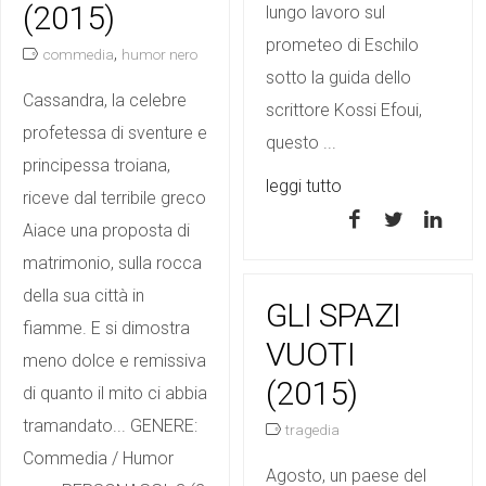
(2015)
lungo lavoro sul
prometeo di Eschilo
,
commedia
humor nero
sotto la guida dello
Cassandra, la celebre
scrittore Kossi Efoui,
profetessa di sventure e
questo ...
principessa troiana,
leggi tutto
riceve dal terribile greco
Aiace una proposta di
matrimonio, sulla rocca
della sua città in
GLI SPAZI
fiamme. E si dimostra
VUOTI
meno dolce e remissiva
(2015)
di quanto il mito ci abbia
tramandato... GENERE:
tragedia
Commedia / Humor
Agosto, un paese del