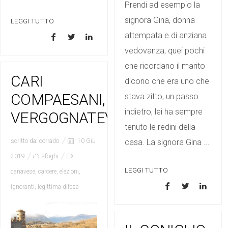
Prendi ad esempio la
signora Gina, donna
LEGGI TUTTO
attempata e di anziana
vedovanza, quei pochi
che ricordano il marito
CARI
dicono che era uno che
COMPAESANI,
stava zitto, un passo
indietro, lei ha sempre
VERGOGNATEVI
tenuto le redini della
casa. La signora Gina ...
scritto da:
corrado
10 Giu
2019
sfoghi
LEGGI TUTTO
canavese
,
carcere
,
elezioni
,
ignoranti
,
legittima difesa