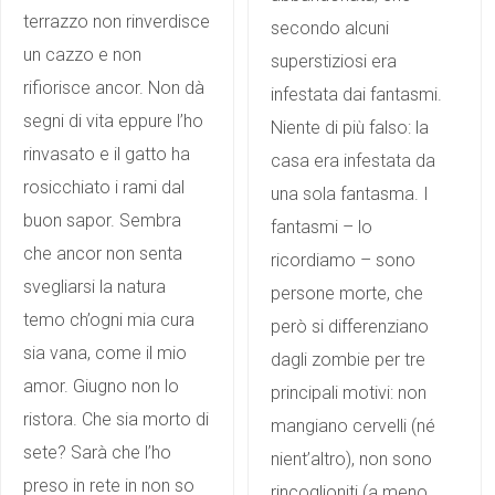
terrazzo non rinverdisce
secondo alcuni
un cazzo e non
superstiziosi era
rifiorisce ancor. Non dà
infestata dai fantasmi.
segni di vita eppure l’ho
Niente di più falso: la
rinvasato e il gatto ha
casa era infestata da
rosicchiato i rami dal
una sola fantasma. I
buon sapor. Sembra
fantasmi – lo
che ancor non senta
ricordiamo – sono
svegliarsi la natura
persone morte, che
temo ch’ogni mia cura
però si differenziano
sia vana, come il mio
dagli zombie per tre
amor. Giugno non lo
principali motivi: non
ristora. Che sia morto di
mangiano cervelli (né
sete? Sarà che l’ho
nient’altro), non sono
preso in rete in non so
rincoglioniti (a meno