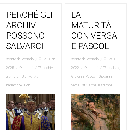
PERCHÉ GLI
LA
ARCHIVI
MATURITÀ
POSSONO
CON VERGA
SALVARCI
E PASCOLI
scritto da:
corrado
21 Gen
scritto da:
corrado
25 Giu
2025
sfoghi
archivi
,
2022
sfoghi
cultura
,
archivisti
,
Jianwei Xun
,
Giovanni Pascoli
,
Giovanni
narrazione
,
Tlon
Verga
,
istruzione
,
lastampa