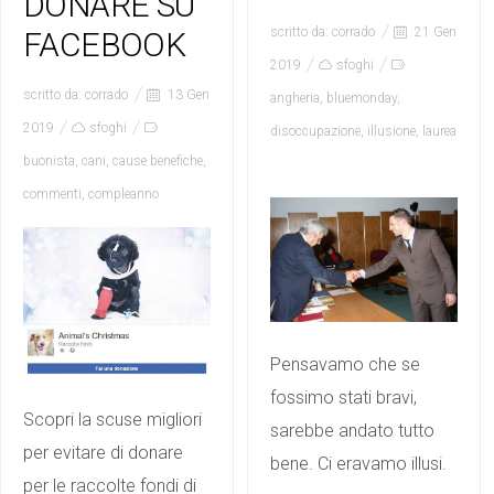
DONARE SU
scritto da:
corrado
21 Gen
FACEBOOK
2019
sfoghi
scritto da:
corrado
13 Gen
angheria
,
bluemonday
,
2019
sfoghi
disoccupazione
,
illusione
,
laurea
buonista
,
cani
,
cause benefiche
,
commenti
,
compleanno
Pensavamo che se
fossimo stati bravi,
Scopri la scuse migliori
sarebbe andato tutto
per evitare di donare
bene. Ci eravamo illusi.
per le raccolte fondi di