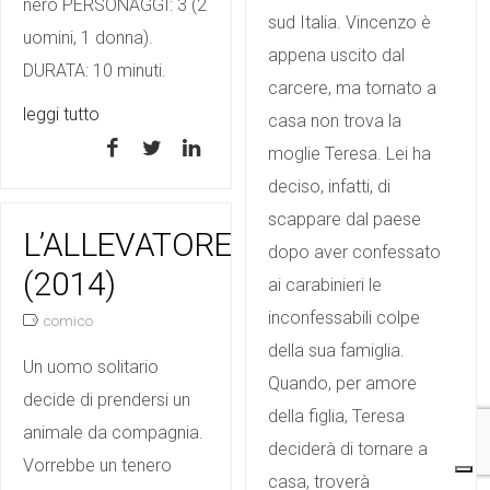
nero PERSONAGGI: 3 (2
sud Italia. Vincenzo è
uomini, 1 donna).
appena uscito dal
DURATA: 10 minuti.
carcere, ma tornato a
leggi tutto
casa non trova la
moglie Teresa. Lei ha
deciso, infatti, di
scappare dal paese
L’ALLEVATORE
dopo aver confessato
(2014)
ai carabinieri le
inconfessabili colpe
comico
della sua famiglia.
Un uomo solitario
Quando, per amore
decide di prendersi un
della figlia, Teresa
animale da compagnia.
deciderà di tornare a
Vorrebbe un tenero
casa, troverà