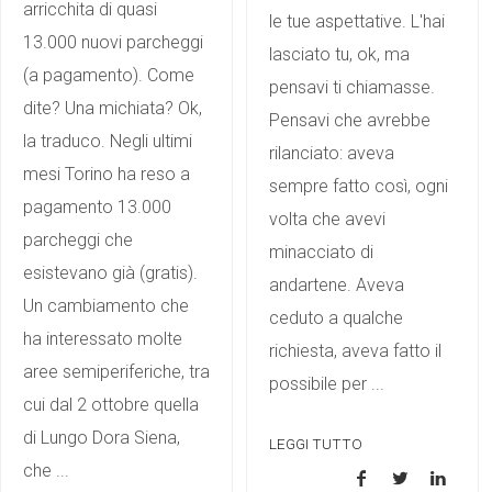
arricchita di quasi
le tue aspettative. L'hai
13.000 nuovi parcheggi
lasciato tu, ok, ma
(a pagamento). Come
pensavi ti chiamasse.
dite? Una michiata? Ok,
Pensavi che avrebbe
la traduco. Negli ultimi
rilanciato: aveva
mesi Torino ha reso a
sempre fatto così, ogni
pagamento 13.000
volta che avevi
parcheggi che
minacciato di
esistevano già (gratis).
andartene. Aveva
Un cambiamento che
ceduto a qualche
ha interessato molte
richiesta, aveva fatto il
aree semiperiferiche, tra
possibile per ...
cui dal 2 ottobre quella
di Lungo Dora Siena,
LEGGI TUTTO
che ...