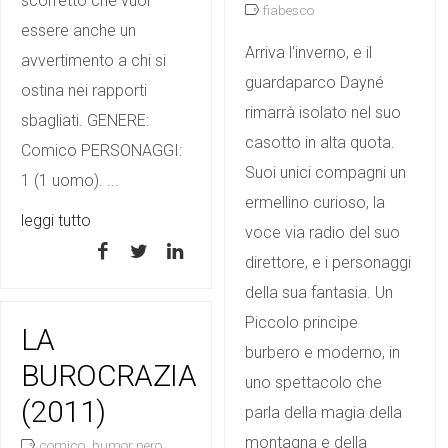
scorretto che vuol
fiabesco
essere anche un
Arriva l'inverno, e il
avvertimento a chi si
guardaparco Dayné
ostina nei rapporti
rimarrà isolato nel suo
sbagliati. GENERE:
casotto in alta quota.
Comico PERSONAGGI:
Suoi unici compagni un
1 (1 uomo). ...
ermellino curioso, la
leggi tutto
voce via radio del suo
direttore, e i personaggi
della sua fantasia. Un
Piccolo principe
LA
burbero e moderno, in
BUROCRAZIA
uno spettacolo che
(2011)
parla della magia della
montagna e della
,
,
comico
humor nero