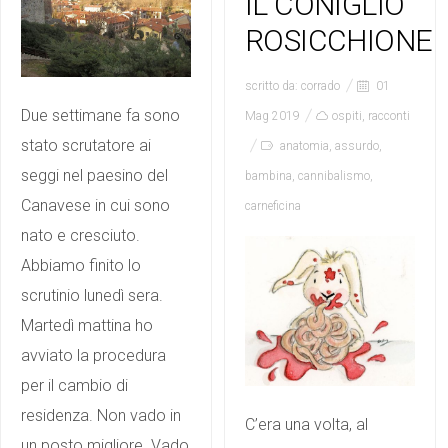
IL CONIGLIO
ROSICCHIONE
scritto da:
corrado
01
Due settimane fa sono
Mag 2019
ospiti
,
racconti
stato scrutatore ai
anatomia
,
assurdo
,
seggi nel paesino del
bambina
,
cannibalismo
,
Canavese in cui sono
carneficina
nato e cresciuto.
Abbiamo finito lo
scrutinio lunedì sera.
Martedì mattina ho
avviato la procedura
per il cambio di
residenza. Non vado in
C’era una volta, al
un posto migliore. Vado