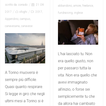
scritto da:
corrado
21 Ott
abbandono
,
amore
,
freelance
,
2017
sfoghi
2017
,
fundraising
,
inglese
Appendino
,
campus
,
canavesana
,
canavese
L'hai lasciato tu. Non
era quello giusto, non
per passarci tutta la
A Torino muoversi è
vita. Non era quello che
sempre più difficile.
avevi immaginato
Quasi quanto respirare.
all'inizio, o forse sei
Si legge in giro che negli
semplicemente tu che
ultimi mesi a Torino si è
da allora hai cambiato