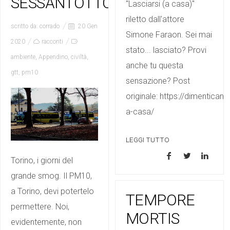
SESSANTOTTO
"Lasciarsi (a casa)"
riletto dall'attore
scritto da:
corrado
20 Gen
Simone Faraon. Sei mai
2020
racconti
stato... lasciato? Provi
ambiente
,
Appendino
,
civiltà
,
anche tu questa
gtt
,
pm10
sensazione? Post
originale: https://dimenticand
a-casa/
LEGGI TUTTO
Torino, i giorni del
grande smog. Il PM10,
a Torino, devi potertelo
TEMPORE
permettere. Noi,
MORTIS
evidentemente, non