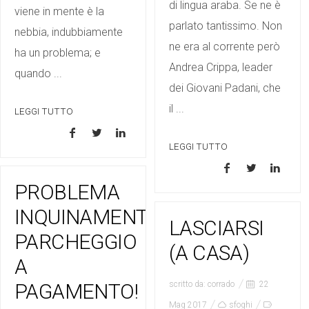
di lingua araba. Se ne è
viene in mente è la
parlato tantissimo. Non
nebbia, indubbiamente
ne era al corrente però
ha un problema; e
Andrea Crippa, leader
quando ...
dei Giovani Padani, che
il ...
LEGGI TUTTO
LEGGI TUTTO
PROBLEMA
INQUINAMENTO?
LASCIARSI
PARCHEGGIO
(A CASA)
A
PAGAMENTO!
scritto da:
corrado
22
Mag 2017
sfoghi