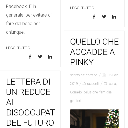
Facebook. E in
LEGGI TUTTO
generale, per evitare di
fare del bene per
chiunque!
QUELLO CHE
LEGGI TUTTO
ACCADDE A
PINKY
scritto da:
corrado
06 Gen
LETTERA DI
2019
racconti
cena
,
UN REDUCE
Corrado
,
delusione
,
famiglia
,
AI
genitori
DISOCCUPATI
DEL FUTURO