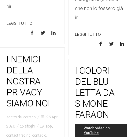
più ...
che non lo fossero già
in ...
LEGGI TUTTO
LEGGI TUTTO
I NEMICI
DELLA
I COLORI
NOSTRA
DEL BLU
PRIVACY
LETTA DA
SIAMO NOI
SIMONE
FARAON
scritto da:
corrado
26 Apr
2020
sfoghi
app
,
contact tracing
,
contagio
,