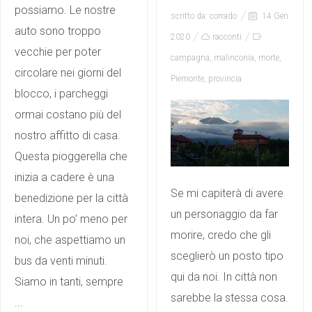
possiamo. Le nostre
scritto da:
corrado
14 Gen
auto sono troppo
2020
racconti
vecchie per poter
campagna
,
malinconia
,
morte
,
circolare nei giorni del
Piemonte
,
provincia
blocco, i parcheggi
ormai costano più del
nostro affitto di casa.
Questa pioggerella che
inizia a cadere è una
Se mi capiterà di avere
benedizione per la città
un personaggio da far
intera. Un po’ meno per
morire, credo che gli
noi, che aspettiamo un
sceglierò un posto tipo
bus da venti minuti.
qui da noi. In città non
Siamo in tanti, sempre
sarebbe la stessa cosa.
...