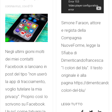
coronavirus
,
covid19
Simone Faraon, attore
e regista della
Compagnia
NuoveForme, legge la
Negli ultimi giorni molti
Sfiaba di
dei miei contatti
Dimenticandofrancesca
Facebook si lanciano in
"I colori del blu". Il testo
post del tipo “non userò
originale è alla
la app di tracciamento,
pagina https://dimenticandofr
voglio tutelare la mia
colori-del-blu/
privacy”. Proprio così: lo
scrivono su Facebook.
LEGGI TUTTO
Un po’ come tatuarsi la