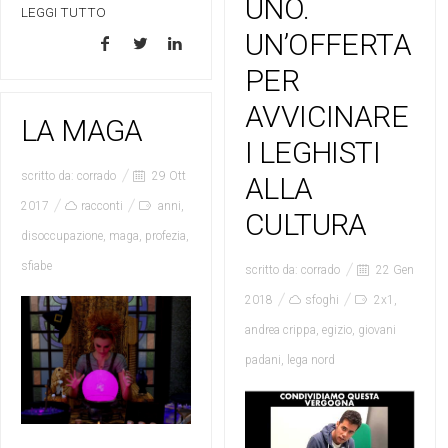
UNO.
LEGGI TUTTO
UN’OFFERTA
PER
AVVICINARE
LA MAGA
I LEGHISTI
scritto da:
corrado
29 Ott
ALLA
2017
racconti
anni
,
CULTURA
disoccupazione
,
maga
,
profezia
,
sfiabe
scritto da:
corrado
22 Gen
2018
sfoghi
2x1
,
andrea crippa
,
egizio
,
giovani
padani
,
lega nord