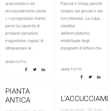
anacronistico ed
Pascoli e Verga, perché
emozionalmente sterile.
lontane dai giovani e dai
« <i progressisti> hanno
loro interessi. La colpa
perso la capacità di
sarebbe
produrre narrazioni
dell’immobilismo
magnetiche, capaci di
intellettuale degli
oltrepassare le ...
insegnanti di lettere che
...
LEGGI TUTTO
LEGGI TUTTO
PIANTA
L’ACCUCCIAM
ANTICA
scritto da:
corrado
30 Nov