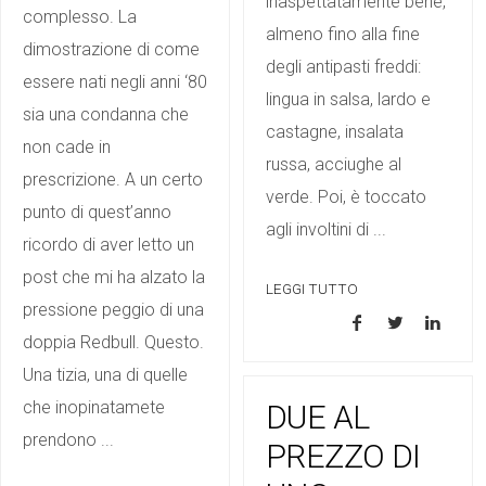
inaspettatamente bene,
complesso. La
almeno fino alla fine
dimostrazione di come
degli antipasti freddi:
essere nati negli anni ‘80
lingua in salsa, lardo e
sia una condanna che
castagne, insalata
non cade in
russa, acciughe al
prescrizione. A un certo
verde. Poi, è toccato
punto di quest’anno
agli involtini di ...
ricordo di aver letto un
post che mi ha alzato la
LEGGI TUTTO
pressione peggio di una
doppia Redbull. Questo.
Una tizia, una di quelle
che inopinatamete
DUE AL
prendono ...
PREZZO DI