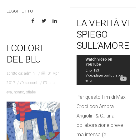
LEGGI TUTTO
LA VERITÀ VI
SPIEGO
SULL’AMORE
I COLORI
DEL BLU
scritto da:
admin_
04 Apr
2017
racconti
blu
,
eva
,
nonno
,
sfiabe
Per questo film di Max
Croci con Ambra
Angiolini & C., una
collaborazione breve
ma intensa (e