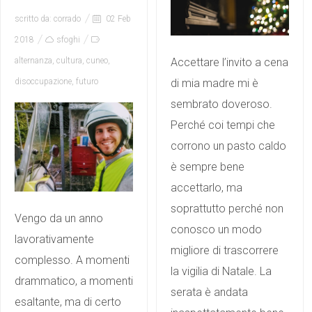
scritto da:
corrado
02 Feb
2018
sfoghi
Accettare l’invito a cena
alternanza
,
cultura
,
cuneo
,
di mia madre mi è
disoccupazione
,
futuro
sembrato doveroso.
Perché coi tempi che
corrono un pasto caldo
è sempre bene
accettarlo, ma
soprattutto perché non
Vengo da un anno
conosco un modo
lavorativamente
migliore di trascorrere
complesso. A momenti
la vigilia di Natale. La
drammatico, a momenti
serata è andata
esaltante, ma di certo