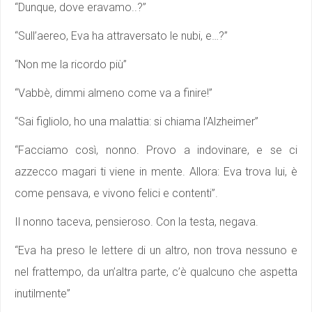
“Dunque, dove eravamo..?”
“Sull’aereo, Eva ha attraversato le nubi, e…?”
“Non me la ricordo più”
“Vabbè, dimmi almeno come va a finire!”
“Sai figliolo, ho una malattia: si chiama l’Alzheimer”
“Facciamo così, nonno. Provo a indovinare, e se ci
azzecco magari ti viene in mente. Allora: Eva trova lui, è
come pensava, e vivono felici e contenti”.
Il nonno taceva, pensieroso. Con la testa, negava.
“Eva ha preso le lettere di un altro, non trova nessuno e
nel frattempo, da un’altra parte, c’è qualcuno che aspetta
inutilmente”