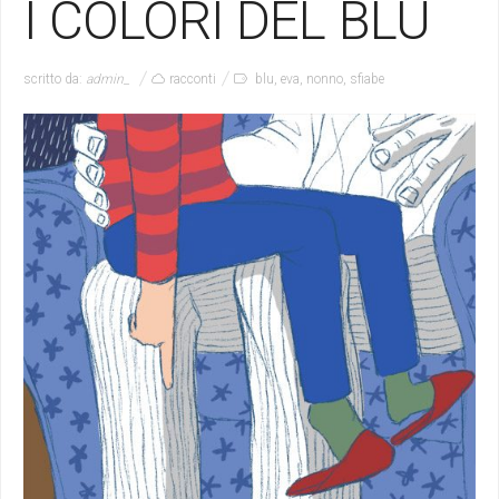
I COLORI DEL BLU
scritto da:
admin_
racconti
blu
,
eva
,
nonno
,
sfiabe