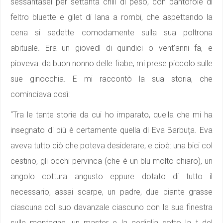
sessantasei per settanta chili di peso, con pantofole di
feltro bluette e gilet di lana a rombi, che aspettando la
cena si sedette comodamente sulla sua poltrona
abituale. Era un giovedì di quindici o vent’anni fa, e
pioveva: da buon nonno delle fiabe, mi prese piccolo sulle
sue ginocchia. E mi raccontò la sua storia, che
cominciava così:
“Tra le tante storie da cui ho imparato, quella che mi ha
insegnato di più è certamente quella di Eva Barbuţa. Eva
aveva tutto ciò che poteva desiderare, e cioè: una bici col
cestino, gli occhi pervinca (che è un blu molto chiaro), un
angolo cottura angusto eppure dotato di tutto il
necessario, assai scarpe, un padre, due piante grasse
ciascuna col suo davanzale ciascuno con la sua finestra
sulle montagne, un master e la cediglia sotto la t del