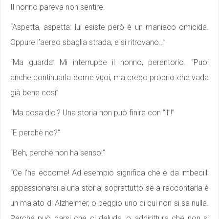
Il nonno pareva non sentire.
“Aspetta, aspetta: lui esiste però è un maniaco omicida.
Oppure l’aereo sbaglia strada, e si ritrovano…”
“Ma guarda” Mi interruppe il nonno, perentorio. “Puoi
anche continuarla come vuoi, ma credo proprio che vada
già bene così”
“Ma cosa dici? Una storia non può finire con “il”!”
“E perchè no?”
“Beh, perché non ha senso!”
“Ce l’ha eccome! Ad esempio significa che è da imbecilli
appassionarsi a una storia, soprattutto se a raccontarla è
un malato di Alzheimer, o peggio uno di cui non si sa nulla.
Perché può darsi che ci deluda, o addirittura che non si