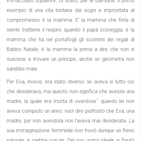
immacolato squallore. Di solito, per le bambine, il primo
esempio di una vita lontana dai sogni e improntata al
compromesso è la mamma. E’ la mamma che finta di
niente trattiene il respiro quando il papà scoreggia, è la
mamma che ha nel portafogli gli scontrini dei regali di
Babbo Natale, è la mamma la prima a dire che non si
riuscisse a trovare un principe, anche un geometra non
sarebbe male.
Per Eva, invece, era stato diverso: lei aveva sì tutto ciò
che desiderava, ma questo non significa che avesse una
1
madre, la quale era morta di overdose
quando lei non
aveva compiuto un anno: vuol dire piuttosto che Eva, una
madre, pur non avendola non l’aveva mai desiderata. La
sua immaginazione femminile non trovò dunque un freno
naturale, e crebbe con lei. Del suo uomo ideale si figurò