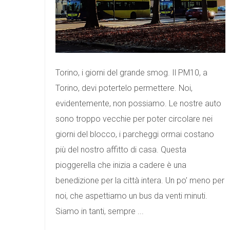
Torino, i giorni del grande smog. Il PM10, a
Torino, devi potertelo permettere. Noi,
evidentemente, non possiamo. Le nostre auto
sono troppo vecchie per poter circolare nei
giorni del blocco, i parcheggi ormai costano
più del nostro affitto di casa. Questa
pioggerella che inizia a cadere è una
benedizione per la città intera. Un po’ meno per
noi, che aspettiamo un bus da venti minuti.
Siamo in tanti, sempre ...