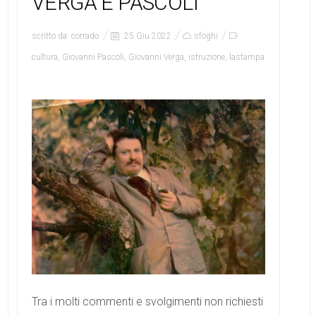
VERGA E PASCOLI
scritto da:
corrado
25 Giu 2022
sfoghi
cultura
,
Giovanni Pascoli
,
Giovanni Verga
,
istruzione
,
lastampa
Tra i molti commenti e svolgimenti non richiesti