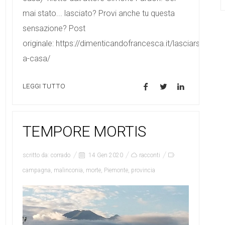
mai stato... lasciato? Provi anche tu questa
sensazione? Post
originale: https://dimenticandofrancesca.it/lasciarsi-
a-casa/
LEGGI TUTTO
TEMPORE MORTIS
scritto da:
corrado
14 Gen 2020
racconti
campagna
,
malinconia
,
morte
,
Piemonte
,
provincia