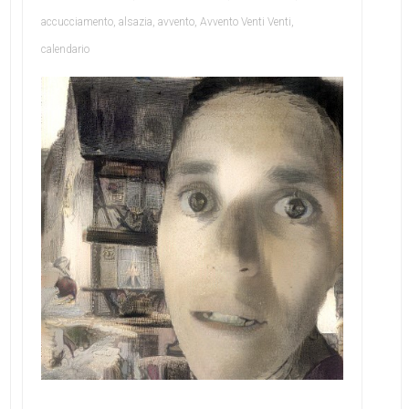
accucciamento
,
alsazia
,
avvento
,
Avvento Venti Venti
,
calendario