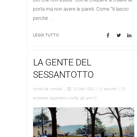
porta ma non avere le pareti. Come “ti lascio
perché ...
LEGGI TUTTO
LA GENTE DEL
SESSANTOTTO
scritto da:
corrado
20 Gen 2020
racconti
ambiente
,
Appendino
,
civiltà
,
gtt
,
pm10