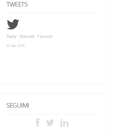
TWEETS
Reply
Retweet
Favorite
01 Jan 1970
SEGUIMI