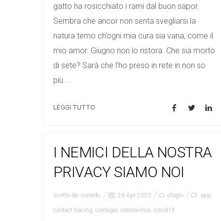
gatto ha rosicchiato i rami dal buon sapor.
Sembra che ancor non senta svegliarsi la
natura temo ch’ogni mia cura sia vana, come il
mio amor. Giugno non lo ristora. Che sia morto
di sete? Sarà che l’ho preso in rete in non so
più ...
LEGGI TUTTO
I NEMICI DELLA NOSTRA
PRIVACY SIAMO NOI
scritto da:
corrado
26 Apr 2020
sfoghi
app
,
contact tracing
,
contagio
,
coronavirus
,
covid19