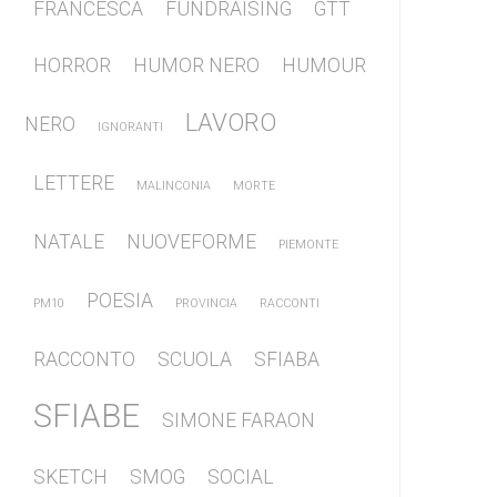
FRANCESCA
FUNDRAISING
GTT
HORROR
HUMOR NERO
HUMOUR
LAVORO
NERO
IGNORANTI
LETTERE
MALINCONIA
MORTE
NATALE
NUOVEFORME
PIEMONTE
POESIA
PM10
PROVINCIA
RACCONTI
RACCONTO
SCUOLA
SFIABA
SFIABE
SIMONE FARAON
SKETCH
SMOG
SOCIAL