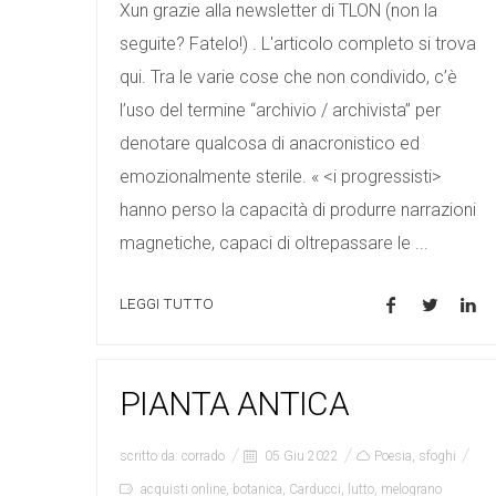
Xun grazie alla newsletter di TLON (non la
seguite? Fatelo!) . L'articolo completo si trova
qui. Tra le varie cose che non condivido, c’è
l’uso del termine “archivio / archivista” per
denotare qualcosa di anacronistico ed
emozionalmente sterile. « <i progressisti>
hanno perso la capacità di produrre narrazioni
magnetiche, capaci di oltrepassare le ...
LEGGI TUTTO
PIANTA ANTICA
scritto da:
corrado
05 Giu 2022
Poesia
,
sfoghi
acquisti online
,
botanica
,
Carducci
,
lutto
,
melograno