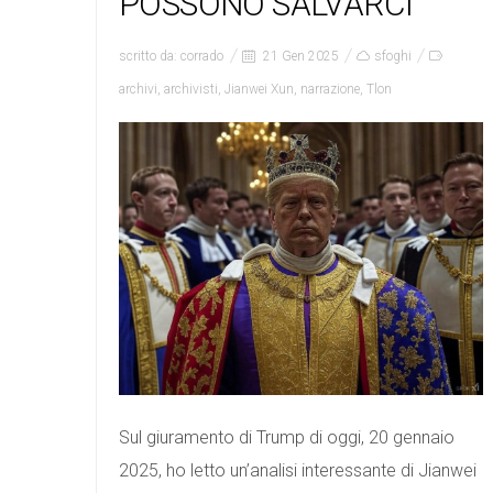
POSSONO SALVARCI
scritto da:
corrado
21 Gen 2025
sfoghi
archivi
,
archivisti
,
Jianwei Xun
,
narrazione
,
Tlon
Sul giuramento di Trump di oggi, 20 gennaio
2025, ho letto un’analisi interessante di Jianwei