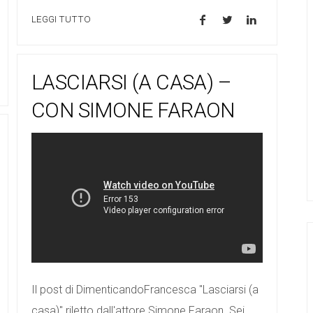
LEGGI TUTTO
LASCIARSI (A CASA) –
CON SIMONE FARAON
Il post di DimenticandoFrancesca "Lasciarsi (a
casa)" riletto dall'attore Simone Faraon. Sei