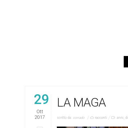
29
LA MAGA
Ott
2017
scritto da:
corrado
racconti
anni
,
d