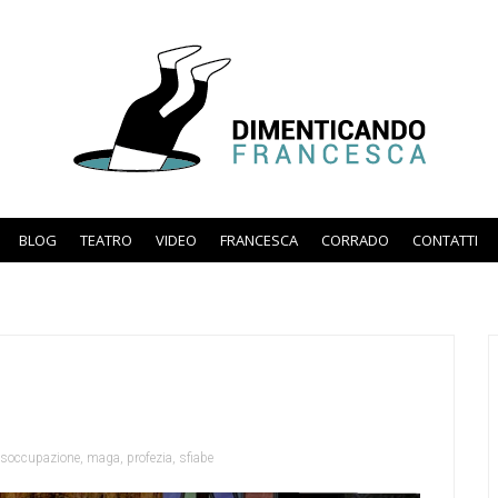
BLOG
TEATRO
VIDEO
FRANCESCA
CORRADO
CONTATTI
isoccupazione
,
maga
,
profezia
,
sfiabe