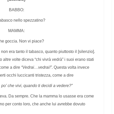
BABBO:
 tabasco nello spezzatino?
MAMMA:
he goccia. Non vi piace?
on era tanto il tabasco, quanto piuttosto il [silenzio].
o altre volte diceva “chi vivrà vedrà” i suoi erano stati
a come a dire
“Vedrai…vedrai!”
. Questa volta invece
certi occhi luccicanti tristezza, come a dire
 po’ che vivi, quando ti decidi a vedere?”
iaceva. Da sempre. Che la mamma lo usasse era come
vano per conto loro, che anche lui avrebbe dovuto