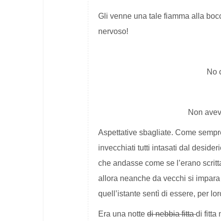
Gli venne una tale fiamma alla bocc
nervoso!
No 
Non avevo
Aspettative sbagliate. Come sempr
invecchiati tutti intasati dal desider
che andasse come se l’erano scritta
allora neanche da vecchi si impara 
quell’istante sentì di essere, per l
Era una notte
di nebbia fitta
di
fitta