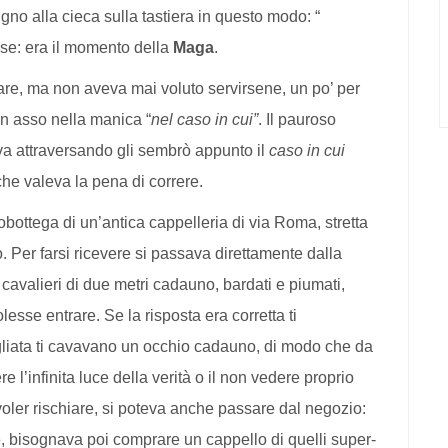
ugno alla cieca sulla tastiera in questo modo: “
se: era il momento della
Maga
.
re, ma non aveva mai voluto servirsene, un po’ per
un asso nella manica “
nel caso in cui”
. Il pauroso
ava attraversando gli sembrò appunto il
caso in cui
che valeva la pena di correre.
obottega di un’antica cappelleria di via Roma, stretta
. Per farsi ricevere si passava direttamente dalla
 cavalieri di due metri cadauno, bardati e piumati,
sse entrare. Se la risposta era corretta ti
gliata ti cavavano un occhio cadauno, di modo che da
 l’infinita luce della verità o il non vedere proprio
 voler rischiare, si poteva anche passare dal negozio:
re, bisognava poi comprare un cappello di quelli super-