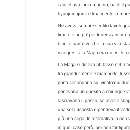
cancellava, poi rimuginò, batté il p
hyuujnmujnm” e finalmente compre
Ne aveva sempre sentito favoleggia
timore e un po’ per tenersi ancora 
blocco narrativo che la sua vita st
rivolgersi alla Maga era un rischio 
La Maga si diceva abitasse nel retr
tra grandi catene e marchi del lusso
porta secondaria sul vicolo:qui due
ponevano un quesito a chiunque vole
lasciavano il passo, se invece sba
una sola risposta dipendeva il vedere
più una sega. In alternativa, a non
in quel caso però, per non far figu