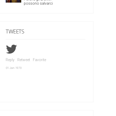
possono salvarci
TWEETS
Reply
Retweet
Favorite
01 Jan 1970