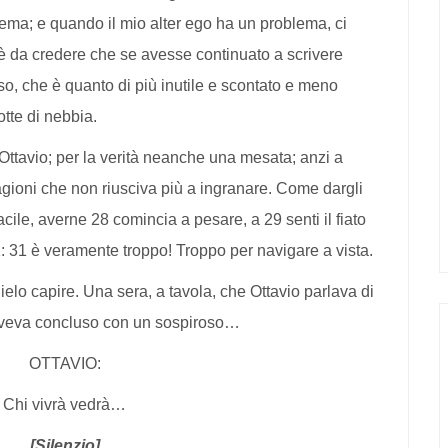
ma; e quando il mio alter ego ha un problema, ci
’è da credere che se avesse continuato a scrivere
sso, che è quanto di più inutile e scontato e meno
otte di nebbia.
Ottavio; per la verità neanche una mesata; anzi a
stagioni che non riusciva più a ingranare. Come dargli
cile, averne 28 comincia a pesare, a 29 senti il fiato
31: 31 è veramente troppo! Troppo per navigare a vista.
glielo capire. Una sera, a tavola, che Ottavio parlava di
 aveva concluso con un sospiroso…
OTTAVIO:
Chi vivrà vedrà…
[Silenzio]