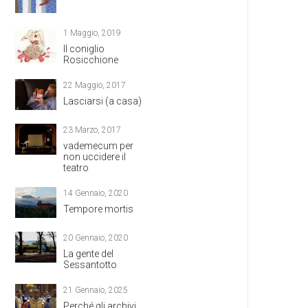
1 Maggio, 2019
Il coniglio
Rosicchione
22 Maggio, 2017
Lasciarsi (a casa)
23 Marzo, 2017
vademecum per
non uccidere il
teatro
14 Gennaio, 2020
Tempore mortis
20 Gennaio, 2020
La gente del
Sessantotto
21 Gennaio, 2025
Perché gli archivi