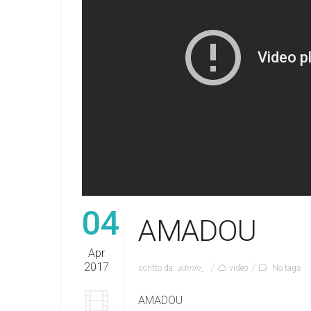
04
AMADOU
Apr
2017
scritto da:
admin_
video
No tags
AMADOU