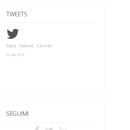
TWEETS
Reply
Retweet
Favorite
01 Jan 1970
SEGUIMI